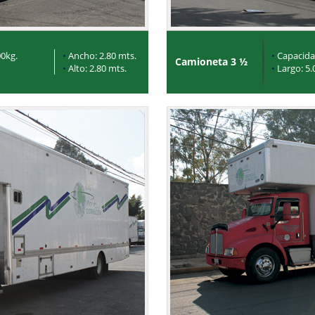
0kg.
•
Ancho: 2.80 mts.
•
Capacida
Camioneta 3 ½
•
Alto: 2.80 mts.
•
Largo: 5.