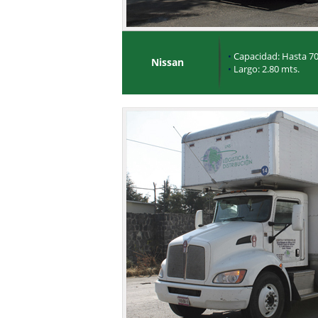
•
Capacidad: Hasta 70
Nissan
•
Largo: 2.80 mts.